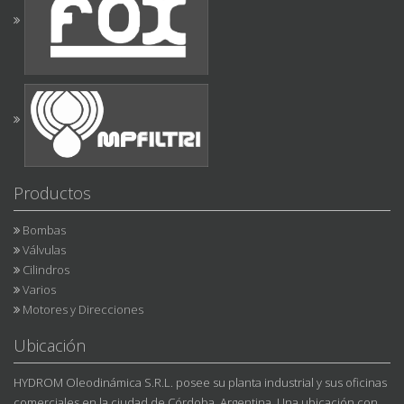
Productos
Bombas
Válvulas
Cilindros
Varios
Motores y Direcciones
Ubicación
HYDROM Oleodinámica S.R.L. posee su planta industrial y sus oficinas
comerciales en la ciudad de Córdoba, Argentina. Una ubicación con