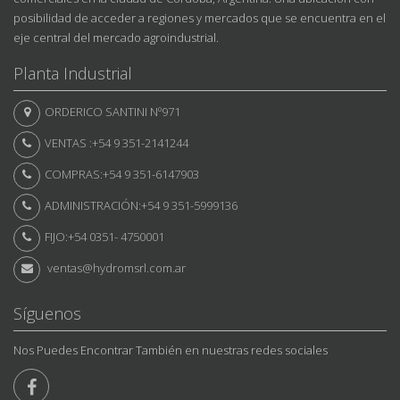
posibilidad de acceder a regiones y mercados que se encuentra en el
eje central del mercado agroindustrial.
Planta Industrial
ORDERICO SANTINI Nº971
VENTAS :+54 9 351-2141244
COMPRAS:+54 9 351-6147903
ADMINISTRACIÓN:+54 9 351-5999136
FIJO:+54 0351- 4750001
ventas@hydromsrl.com.ar
Síguenos
Nos Puedes Encontrar También en nuestras redes sociales